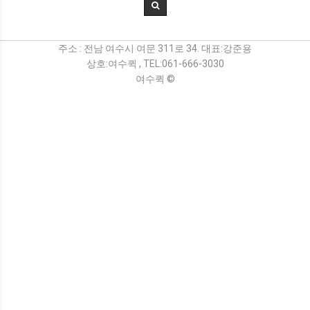
주소 : 전남 여수시 여문 311로 34. 대표:강준용
상호:여수퀵 , TEL:061-666-3030
여수퀵 ©